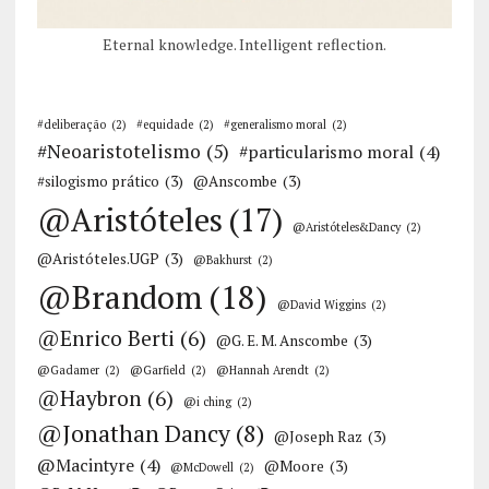
Eternal knowledge. Intelligent reflection.
#deliberação
(2)
#equidade
(2)
#generalismo moral
(2)
#Neoaristotelismo
(5)
#particularismo moral
(4)
#silogismo prático
(3)
@Anscombe
(3)
@Aristóteles
(17)
@Aristóteles&Dancy
(2)
@Aristóteles.UGP
(3)
@Bakhurst
(2)
@Brandom
(18)
@David Wiggins
(2)
@Enrico Berti
(6)
@G. E. M. Anscombe
(3)
@Gadamer
(2)
@Garfield
(2)
@Hannah Arendt
(2)
@Haybron
(6)
@i ching
(2)
@Jonathan Dancy
(8)
@Joseph Raz
(3)
@Macintyre
(4)
@Moore
(3)
@McDowell
(2)