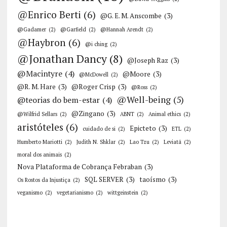
@Enrico Berti
(6)
@G. E. M. Anscombe
(3)
@Gadamer
(2)
@Garfield
(2)
@Hannah Arendt
(2)
@Haybron
(6)
@i ching
(2)
@Jonathan Dancy
(8)
@Joseph Raz
(3)
@Macintyre
(4)
@Moore
(3)
@McDowell
(2)
@R. M. Hare
(3)
@Roger Crisp
(3)
@Ross
(2)
@Well-being
(5)
@teorias do bem-estar
(4)
@Zingano
(3)
@Wilfrid Sellars
(2)
ABNT
(2)
Animal ethics
(2)
aristóteles
(6)
Epicteto
(3)
cuidado de si
(2)
ETL
(2)
Humberto Mariotti
(2)
Judith N. Shklar
(2)
Lao Tzu
(2)
Leviatã
(2)
moral dos animais
(2)
Nova Plataforma de Cobrança Febraban
(3)
SQL SERVER
(3)
taoísmo
(3)
Os Rostos da Injustiça
(2)
veganismo
(2)
vegetarianismo
(2)
wittgeinstein
(2)