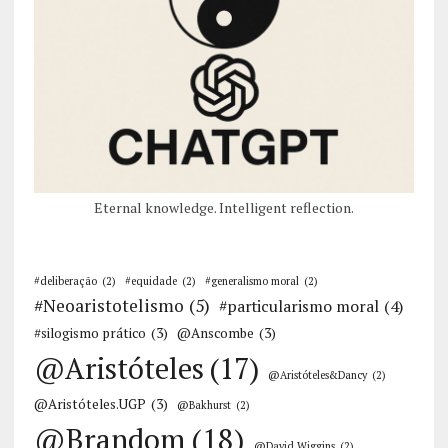
Eternal knowledge. Intelligent reflection.
#deliberação
(2)
#equidade
(2)
#generalismo moral
(2)
#Neoaristotelismo
(5)
#particularismo moral
(4)
#silogismo prático
(3)
@Anscombe
(3)
@Aristóteles
(17)
@Aristóteles&Dancy
(2)
@Aristóteles.UGP
(3)
@Bakhurst
(2)
@Brandom
(18)
@David Wiggins
(2)