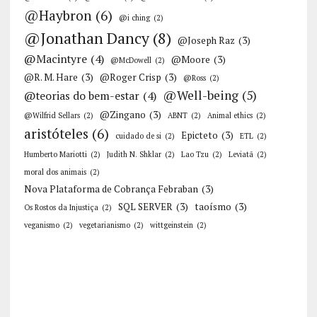
@Haybron
(6)
@i ching
(2)
@Jonathan Dancy
(8)
@Joseph Raz
(3)
@Macintyre
(4)
@Moore
(3)
@McDowell
(2)
@R. M. Hare
(3)
@Roger Crisp
(3)
@Ross
(2)
@Well-being
(5)
@teorias do bem-estar
(4)
@Zingano
(3)
@Wilfrid Sellars
(2)
ABNT
(2)
Animal ethics
(2)
aristóteles
(6)
Epicteto
(3)
cuidado de si
(2)
ETL
(2)
Humberto Mariotti
(2)
Judith N. Shklar
(2)
Lao Tzu
(2)
Leviatã
(2)
moral dos animais
(2)
Nova Plataforma de Cobrança Febraban
(3)
SQL SERVER
(3)
taoísmo
(3)
Os Rostos da Injustiça
(2)
veganismo
(2)
vegetarianismo
(2)
wittgeinstein
(2)