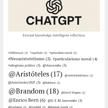
Eternal knowledge. Intelligent reflection.
#deliberação
(2)
#equidade
(2)
#generalismo moral
(2)
#Neoaristotelismo
(5)
#particularismo moral
(4)
#silogismo prático
(3)
@Anscombe
(3)
@Aristóteles
(17)
@Aristóteles&Dancy
(2)
@Aristóteles.UGP
(3)
@Bakhurst
(2)
@Brandom
(18)
@David Wiggins
(2)
@Enrico Berti
(6)
@G. E. M. Anscombe
(3)
@Gadamer
(2)
@Garfield
(2)
@Hannah Arendt
(2)