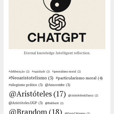
Eternal knowledge. Intelligent reflection.
#deliberação
(2)
#equidade
(2)
#generalismo moral
(2)
#Neoaristotelismo
(5)
#particularismo moral
(4)
#silogismo prático
(3)
@Anscombe
(3)
@Aristóteles
(17)
@Aristóteles&Dancy
(2)
@Aristóteles.UGP
(3)
@Bakhurst
(2)
@Brandom
(18)
@David Wiggins
(2)