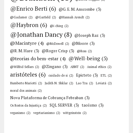
@Enrico Berti
(6)
@G. E. M. Anscombe
(3)
@Gadamer
(2)
@Garfield
(2)
@Hannah Arendt
(2)
@Haybron
(6)
@i ching
(2)
@Jonathan Dancy
(8)
@Joseph Raz
(3)
@Macintyre
(4)
@Moore
(3)
@McDowell
(2)
@R. M. Hare
(3)
@Roger Crisp
(3)
@Ross
(2)
@Well-being
(5)
@teorias do bem-estar
(4)
@Zingano
(3)
@Wilfrid Sellars
(2)
ABNT
(2)
Animal ethics
(2)
aristóteles
(6)
Epicteto
(3)
cuidado de si
(2)
ETL
(2)
Humberto Mariotti
(2)
Judith N. Shklar
(2)
Lao Tzu
(2)
Leviatã
(2)
moral dos animais
(2)
Nova Plataforma de Cobrança Febraban
(3)
SQL SERVER
(3)
taoísmo
(3)
Os Rostos da Injustiça
(2)
veganismo
(2)
vegetarianismo
(2)
wittgeinstein
(2)