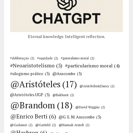
Eternal knowledge. Intelligent reflection.
#deliberação
(2)
#equidade
(2)
#generalismo moral
(2)
#Neoaristotelismo
(5)
#particularismo moral
(4)
#silogismo prático
(3)
@Anscombe
(3)
@Aristóteles
(17)
@Aristóteles&Dancy
(2)
@Aristóteles.UGP
(3)
@Bakhurst
(2)
@Brandom
(18)
@David Wiggins
(2)
@Enrico Berti
(6)
@G. E. M. Anscombe
(3)
@Gadamer
(2)
@Garfield
(2)
@Hannah Arendt
(2)
@Haybron
(6)