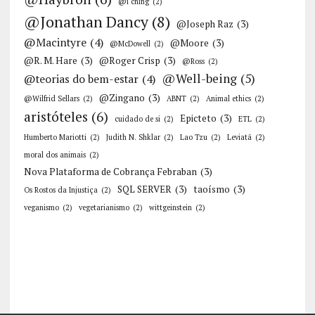
@i ching
(2)
@Jonathan Dancy
(8)
@Joseph Raz
(3)
@Macintyre
(4)
@Moore
(3)
@McDowell
(2)
@R. M. Hare
(3)
@Roger Crisp
(3)
@Ross
(2)
@Well-being
(5)
@teorias do bem-estar
(4)
@Zingano
(3)
@Wilfrid Sellars
(2)
ABNT
(2)
Animal ethics
(2)
aristóteles
(6)
Epicteto
(3)
cuidado de si
(2)
ETL
(2)
Humberto Mariotti
(2)
Judith N. Shklar
(2)
Lao Tzu
(2)
Leviatã
(2)
moral dos animais
(2)
Nova Plataforma de Cobrança Febraban
(3)
SQL SERVER
(3)
taoísmo
(3)
Os Rostos da Injustiça
(2)
veganismo
(2)
vegetarianismo
(2)
wittgeinstein
(2)