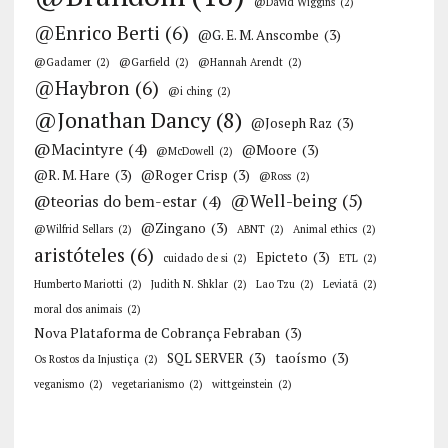
@David Wiggins
(2)
@Enrico Berti
(6)
@G. E. M. Anscombe
(3)
@Gadamer
(2)
@Garfield
(2)
@Hannah Arendt
(2)
@Haybron
(6)
@i ching
(2)
@Jonathan Dancy
(8)
@Joseph Raz
(3)
@Macintyre
(4)
@Moore
(3)
@McDowell
(2)
@R. M. Hare
(3)
@Roger Crisp
(3)
@Ross
(2)
@Well-being
(5)
@teorias do bem-estar
(4)
@Zingano
(3)
@Wilfrid Sellars
(2)
ABNT
(2)
Animal ethics
(2)
aristóteles
(6)
Epicteto
(3)
cuidado de si
(2)
ETL
(2)
Humberto Mariotti
(2)
Judith N. Shklar
(2)
Lao Tzu
(2)
Leviatã
(2)
moral dos animais
(2)
Nova Plataforma de Cobrança Febraban
(3)
SQL SERVER
(3)
taoísmo
(3)
Os Rostos da Injustiça
(2)
veganismo
(2)
vegetarianismo
(2)
wittgeinstein
(2)