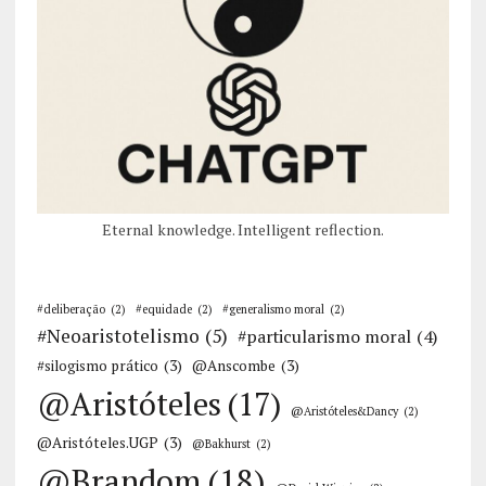
Eternal knowledge. Intelligent reflection.
#deliberação
(2)
#equidade
(2)
#generalismo moral
(2)
#Neoaristotelismo
(5)
#particularismo moral
(4)
#silogismo prático
(3)
@Anscombe
(3)
@Aristóteles
(17)
@Aristóteles&Dancy
(2)
@Aristóteles.UGP
(3)
@Bakhurst
(2)
@Brandom
(18)