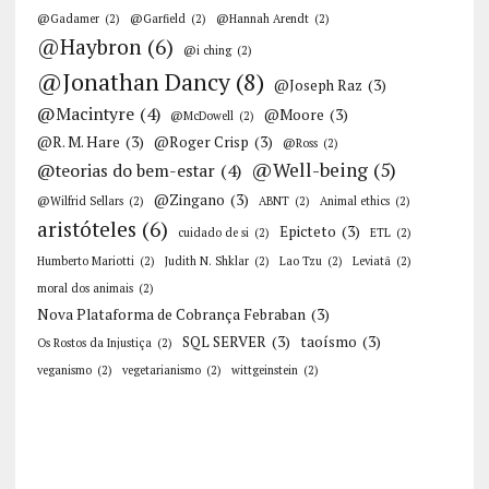
@Gadamer
(2)
@Garfield
(2)
@Hannah Arendt
(2)
@Haybron
(6)
@i ching
(2)
@Jonathan Dancy
(8)
@Joseph Raz
(3)
@Macintyre
(4)
@Moore
(3)
@McDowell
(2)
@R. M. Hare
(3)
@Roger Crisp
(3)
@Ross
(2)
@Well-being
(5)
@teorias do bem-estar
(4)
@Zingano
(3)
@Wilfrid Sellars
(2)
ABNT
(2)
Animal ethics
(2)
aristóteles
(6)
Epicteto
(3)
cuidado de si
(2)
ETL
(2)
Humberto Mariotti
(2)
Judith N. Shklar
(2)
Lao Tzu
(2)
Leviatã
(2)
moral dos animais
(2)
Nova Plataforma de Cobrança Febraban
(3)
SQL SERVER
(3)
taoísmo
(3)
Os Rostos da Injustiça
(2)
veganismo
(2)
vegetarianismo
(2)
wittgeinstein
(2)