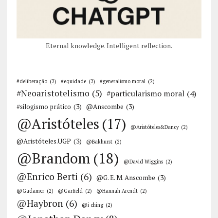
Eternal knowledge. Intelligent reflection.
#deliberação
(2)
#equidade
(2)
#generalismo moral
(2)
#Neoaristotelismo
(5)
#particularismo moral
(4)
#silogismo prático
(3)
@Anscombe
(3)
@Aristóteles
(17)
@Aristóteles&Dancy
(2)
@Aristóteles.UGP
(3)
@Bakhurst
(2)
@Brandom
(18)
@David Wiggins
(2)
@Enrico Berti
(6)
@G. E. M. Anscombe
(3)
@Gadamer
(2)
@Garfield
(2)
@Hannah Arendt
(2)
@Haybron
(6)
@i ching
(2)