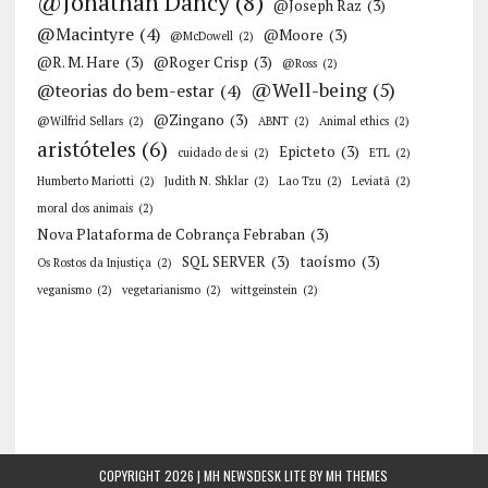
@Jonathan Dancy
(8)
@Joseph Raz
(3)
@Macintyre
(4)
@Moore
(3)
@McDowell
(2)
@R. M. Hare
(3)
@Roger Crisp
(3)
@Ross
(2)
@Well-being
(5)
@teorias do bem-estar
(4)
@Zingano
(3)
@Wilfrid Sellars
(2)
ABNT
(2)
Animal ethics
(2)
aristóteles
(6)
Epicteto
(3)
cuidado de si
(2)
ETL
(2)
Humberto Mariotti
(2)
Judith N. Shklar
(2)
Lao Tzu
(2)
Leviatã
(2)
moral dos animais
(2)
Nova Plataforma de Cobrança Febraban
(3)
SQL SERVER
(3)
taoísmo
(3)
Os Rostos da Injustiça
(2)
veganismo
(2)
vegetarianismo
(2)
wittgeinstein
(2)
COPYRIGHT 2026 | MH NEWSDESK LITE BY
MH THEMES