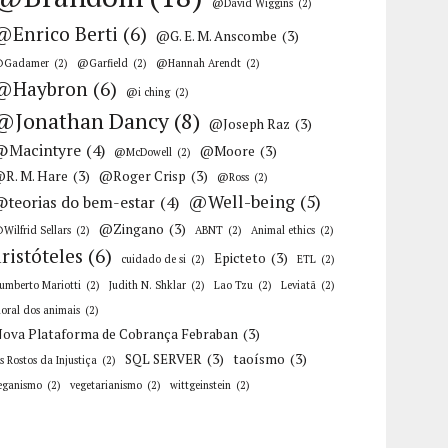
@David Wiggins
(2)
@Enrico Berti
(6)
@G. E. M. Anscombe
(3)
Gadamer
(2)
@Garfield
(2)
@Hannah Arendt
(2)
@Haybron
(6)
@i ching
(2)
@Jonathan Dancy
(8)
@Joseph Raz
(3)
@Macintyre
(4)
@Moore
(3)
@McDowell
(2)
R. M. Hare
(3)
@Roger Crisp
(3)
@Ross
(2)
@Well-being
(5)
@teorias do bem-estar
(4)
@Zingano
(3)
Wilfrid Sellars
(2)
ABNT
(2)
Animal ethics
(2)
aristóteles
(6)
Epicteto
(3)
cuidado de si
(2)
ETL
(2)
umberto Mariotti
(2)
Judith N. Shklar
(2)
Lao Tzu
(2)
Leviatã
(2)
oral dos animais
(2)
ova Plataforma de Cobrança Febraban
(3)
SQL SERVER
(3)
taoísmo
(3)
s Rostos da Injustiça
(2)
eganismo
(2)
vegetarianismo
(2)
wittgeinstein
(2)