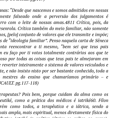
lanas: “Desde que nascemos e somos admitidos em nossas
mente falseado onde a perversão dos julgamentos é
rro com o leite de nossas amas.4811 Crítica, pois, da
desenrola. Crítica também do meio familiar, não somente
os, [pelo] conjunto de valores que ele transmite e impõe;
 de “ideologia familiar”. Penso naquela carta de Sêneca
enta reencontrar a ti mesmo, “bem sei que teus pais
 eu faço por ti votos totalmente contrários aos que te
roso por todas as coisas que teus pais te almejaram em
e reverter inteiramente o sistema de valores veiculados e
te, e não insisto nisto por ser bastante conhecido, toda a
 – mestres do ensino que chamaríamos primário – e
OUCAULT. pg.117-118)
Terapeutas? Pois bem, porque cuidam da alma como os
utiké, como a prática dos médicos é iatriké60. Fílon
orém como todos, a terapêutica e a iátrica, sendo a
ais ampla, mais espiritual, menos diretamente física do