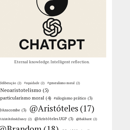
Eternal knowledge. Intelligent reflection.
deliberação
(2)
#equidade
(2)
#generalismo moral
(2)
#Neoaristotelismo
(5)
particularismo moral
(4)
#silogismo prático
(3)
@Aristóteles
(17)
@Anscombe
(3)
@Aristóteles.UGP
(3)
Aristóteles&Dancy
(2)
@Bakhurst
(2)
@Brandom
(18)