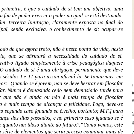
 primeira, é que o cuidado de si tem um objetivo, uma
 a fim de poder exercer o poder ao qual se está destinado,
m, terceira limitação, claramente exposta no final do
pal, senão exclusiva. o conhecimento de si: ocupar-se
odo de que agora trato, não é neste ponto da vida, nesta
cia, que se afirmará a necessidade do cuidado de si.
ativo ligado simplesmente à crise pedagógica daquele
 O cuidado de si é uma obrigação permanente que deve
os séculos I e 11 para assim afirmá-lo. Se tomarmos, em
s: “Quando se é jovem, não se deve hesitar em filosofar
#
sofar. Nunca é demasiado cedo nem demasiado tarde para
r que não é ainda ou não é mais tempo de filosofar
#
 é mais tempo de alcançar a felicidade. Logo, deve-se
no segundo caso [quando se é.velho, portanto; M.F.] para
nça dos dias passados, e no primeiro caso [quando se é
@
e quanto um idoso diante do futuro!’.” Como vemos, este
série de elementos que seria preciso examinar mais de