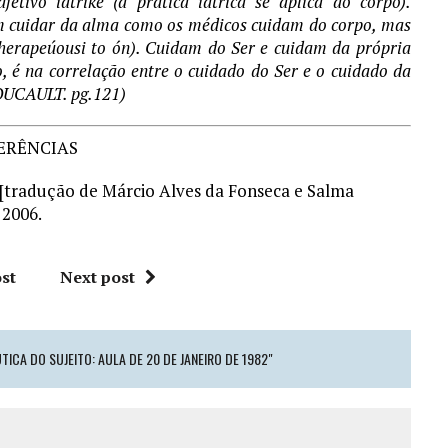
tivo iatriké (a prática iátrica se aplica ao corpo).
m cuidar da alma como os médicos cuidam do corpo, mas
herapeúousi to ón). Cuidam do Ser e cuidam da própria
 é na correlação entre o cuidado do Ser e o cuidado da
FOUCAULT. pg.121)
ERÊNCIAS
[tradução de Márcio Alves da Fonseca e Salma
 2006.
st
Next post
ICA DO SUJEITO: AULA DE 20 DE JANEIRO DE 1982"