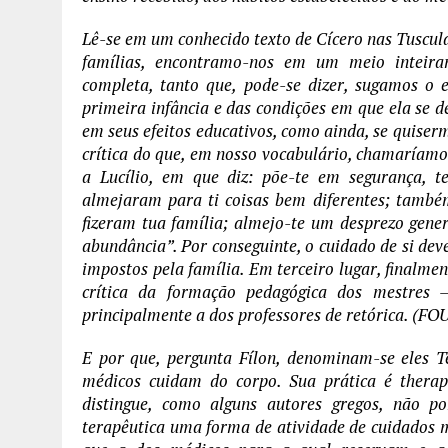
Lê-se em um conhecido texto de Cícero nas Tuscu
famílias, encontramo-nos em um meio inteira
completa, tanto que, pode-se dizer, sugamos o e
primeira infância e das condições em que ela se 
em seus efeitos educativos, como ainda, se quiserm
crítica do que, em nosso vocabulário, chamaríamos
a Lucílio, em que diz: põe-te em segurança, t
almejaram para ti coisas bem diferentes; também
fizeram tua família; almejo-te um desprezo gene
abundância”. Por conseguinte, o cuidado de si dev
impostos pela família. Em terceiro lugar, finalmen
crítica da formação pedagógica dos mestres
principalmente a dos professores de retórica. (F
E por que, pergunta Fílon, denominam-se eles 
médicos cuidam do corpo. Sua prática é therape
distingue, como alguns autores gregos, não p
terapêutica uma forma de atividade de cuidados m