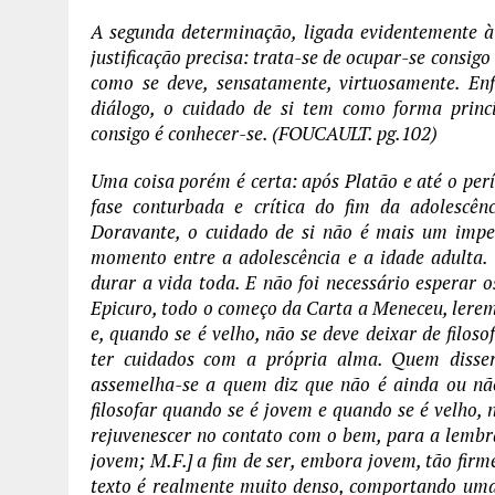
A segunda determinação, ligada evidentemente à
justificação precisa: trata-se de ocupar-se consigo
como se deve, sensatamente, virtuosamente. Enfi
diálogo, o cuidado de si tem como forma princi
consigo é conhecer-se. (FOUCAULT. pg.102)
Uma coisa porém é certa: após Platão e até o perí
fase conturbada e crítica do fim da adolescên
Doravante, o cuidado de si não é mais um imper
momento entre a adolescência e a idade adulta.
durar a vida toda. E não foi necessário esperar 
Epicuro, todo o começo da Carta a Meneceu, leremo
e, quando se é velho, não se deve deixar de filo
ter cuidados com a própria alma. Quem disse
assemelha-se a quem diz que não é ainda ou não
filosofar quando se é jovem e quando se é velho, 
rejuvenescer no contato com o bem, para a lembra
jovem; M.F.] a fim de ser, embora jovem, tão firm
texto é realmente muito denso, comportando uma 