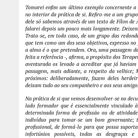
Tomarei enfim um último exemplo concernente a e
no interior da prática de si. Refiro-me a um grup
dele só sabemos através de um texto de Fílon de 
falarei depois um pouco mais longamente. Deixemo
Trata-se, em todo caso, de um grupo das redonde
que tem como um dos seus objetivos, expresso no p
a alma é o que pretendem. Ora, uma passagem de 
feita a referência -, afirma, a propósito dos Tera
aventurada os levado a acreditar que já haviam 
passagem, mais adiante, a respeito da velhice; M.
próximos: deliberadamente, fazem deles herdei
deixam tudo ao seu companheiro e aos seus amigo
Na prática de si que vemos desenvolver-se no decu
lado formador que é essencialmente vinculado 
determinada forma de profissão ou de atividade 
indivíduo para tomar-se um bom governante; tr
profissional, de formá-lo para que possa suporta
infortúnios possíveis, todas as desgraças e