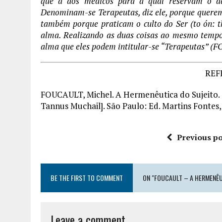
que a dos médicos para a qual reservam o adje
Denominam-se Terapeutas, diz ele, porque quere
também porque praticam o culto do Ser (to ón: t
alma. Realizando as duas coisas ao mesmo tempo,
alma que eles podem intitular-se “Terapeutas” (
REF
FOUCAULT, Michel. A Hermenêutica do Sujeito. 
Tannus Muchail]. São Paulo: Ed. Martins Fontes,
Previous po
BE THE FIRST TO COMMENT
ON "FOUCAULT – A HERMENÊUT
Leave a comment