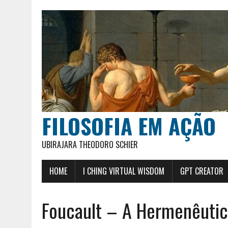
FILOSOFIA EM AÇÃO
UBIRAJARA THEODORO SCHIER
HOME
I CHING VIRTUAL WISDOM
GPT CREATOR
Foucault – A Hermenêutica