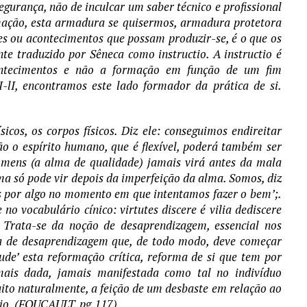
rança, não de inculcar um saber técnico e profissional
rmação, esta armadura se quisermos, armadura protetora
es ou acontecimentos que possam produzir-se, é o que os
 traduzido por Sêneca como instructio. A instructio é
ontecimentos e não a formação em função de um fim
I-lI, encontramos este lado formador da prática de si.
cos, os corpos físicos. Diz ele: conseguimos endireitar
o o espírito humano, que é flexível, poderá também ser
a mens (a alma de qualidade) jamais virá antes da mala
a só pode vir depois da imperfeição da alma. Somos, diz
os por algo no momento em que intentamos fazer o bem’;.
o vocabulário cínico: virtutes discere é vilia dediscere
. Trata-se da noção de desaprendizagem, essencial nos
eia de desaprendizagem que, de todo modo, deve começar
ude’ esta reformação crítica, reforma de si que tem por
ais dada, jamais manifestada como tal no indivíduo
ito naturalmente, a feição de um desbaste em relação ao
eio. (FOUCAULT. pg.117)