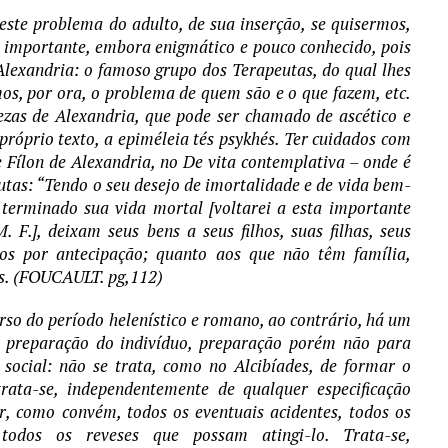
ste problema do adulto, de sua inserção, se quisermos,
o importante, embora enigmático e pouco conhecido, pois
Alexandria: o famoso grupo dos Terapeutas, do qual lhes
s, por ora, o problema de quem são e o que fazem, etc.
zas de Alexandria, que pode ser chamado de ascético e
róprio texto, a epiméleia tés psykhés. Ter cuidados com
Fílon de Alexandria, no De vita contemplativa – onde é
peutas: “Tendo o seu desejo de imortalidade e de vida bem-
terminado sua vida mortal [voltarei a esta importante
 F.], deixam seus bens a seus filhos, suas filhas, seus
ros por antecipação; quanto aos que não têm família,
s. (FOUCAULT. pg,112)
rso do período helenístico e romano, ao contrário, há um
à preparação do indivíduo, preparação porém não para
social: não se trata, como no Alcibíades, de formar o
ata-se, independentemente de qualquer especificação
r, como convém, todos os eventuais acidentes, todos os
 todos os reveses que possam atingi-lo. Trata-se,