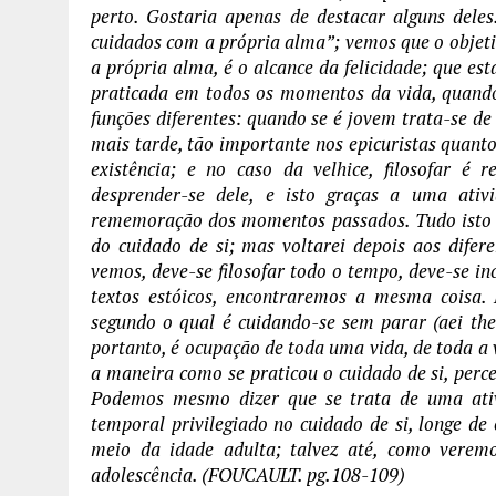
perto. Gostaria apenas de destacar alguns deles.
cuidados com a própria alma”; vemos que o objetiv
a própria alma, é o alcance da felicidade; que es
praticada em todos os momentos da vida, quando
funções diferentes: quando se é jovem trata-se de
mais tarde, tão importante nos epicuristas quanto
existência; e no caso da velhice, filosofar é 
desprender-se dele, e isto graças a uma ativ
rememoração dos momentos passados. Tudo isto nos
do cuidado de si; mas voltarei depois aos difer
vemos, deve-se filosofar todo o tempo, deve-se i
textos estóicos, encontraremos a mesma coisa. 
segundo o qual é cuidando-se sem parar (aei the
portanto, é ocupação de toda uma vida, de toda a 
a maneira como se praticou o cuidado de si, perc
Podemos mesmo dizer que se trata de uma ativ
temporal privilegiado no cuidado de si, longe de 
meio da idade adulta; talvez até, como veremo
adolescência. (FOUCAULT. pg.108-109)