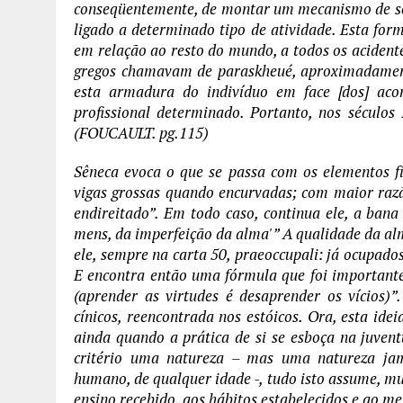
conseqüentemente, de montar um mecanismo de segu
ligado a determinado tipo de atividade. Esta fo
em relação ao resto do mundo, a todos os acident
gregos chamavam de paraskheué, aproximadamente
esta armadura do indivíduo em face [dos] ac
profissional determinado. Portanto, nos séculos 
(FOUCAULT. pg.115)
Sêneca evoca o que se passa com os elementos físi
vigas grossas quando encurvadas; com maior razã
endireitado”. Em todo caso, continua ele, a ban
mens, da imperfeição da alma'” A qualidade da alm
ele, sempre na carta 50, praeoccupali: já ocupad
E encontra então uma fórmula que foi importante n
(aprender as virtudes é desaprender os vícios)”
cínicos, reencontrada nos estóicos. Ora, esta id
ainda quando a prática de si se esboça na juvent
critério uma natureza – mas uma natureza jam
humano, de qualquer idade -, tudo isto assume, mu
ensino recebido, aos hábitos estabelecidos e ao m