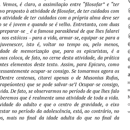
 Vemos, é claro, a assimilação entre “filosofar” e “ter
o proposto à atividade de filosofar, de ter cuidados com
ta atividade de ter cuidados com a própria alma deve ser
@
 se é jovem e quando se é velho. Entretanto, com duas
 preparar-se _ é a famosa paraskheué de que lhes falarei
 nos estóicos – para a vida, armar-se, equipar-se para a
rejuvenescer, isto é, voltar no tempo ou, pelo menos,
idade de memorização que, para os epicuristas, é a
@
 coloca, de fato, no cerne desta atividade, da prática
entes elementos deste texto. Assim, para Epicuro, como
@
ncessantemente ocupar-se consigo. Se tomarmos agora os
Dentre centenas, citarei apenas o de Musonius Rufus,
H
rapeúontes) que se pode salvar-se’I Ocupar-se consigo,
vida. De fato, se observarmos no período de que lhes falo
m
eberemos que é realmente uma atividade de toda a vida.
N
idade do adulto e que o centro de gravidade, o eixo
O
estar no período da adolescência, está, ao contrário, no
v
s, mais no final da idade adulta do que no final da