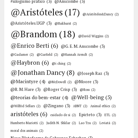
#silogismo prático
(3)
@Anscombe
(3)
@Aristóteles
(17)
@Aristóteles&Dancy
(2)
@Aristóteles.UGP
(3)
@Bakhurst
(2)
@Brandom
(18)
@David Wiggins
(2)
@Enrico Berti
(6)
@G. E. M. Anscombe
(3)
@Gadamer
(2)
@Garfield
(2)
@Hannah Arendt
(2)
@Haybron
(6)
@i ching
(2)
@Jonathan Dancy
(8)
@Joseph Raz
(3)
@Macintyre
(4)
@Moore
(3)
@McDowell
(2)
@R. M. Hare
(3)
@Roger Crisp
(3)
@Ross
(2)
@Well-being
(5)
@teorias do bem-estar
(4)
@Zingano
(3)
@Wilfrid Sellars
(2)
ABNT
(2)
Animal ethics
(2)
aristóteles
(6)
Epicteto
(3)
cuidado de si
(2)
ETL
(2)
Humberto Mariotti
(2)
Judith N. Shklar
(2)
Lao Tzu
(2)
Leviatã
(2)
moral dos animais
(2)