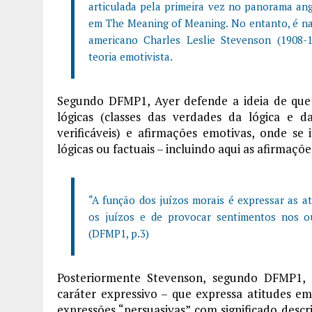
articulada pela primeira vez no panorama angl
em The Meaning of Meaning. No entanto, é nas 
americano Charles Leslie Stevenson (1908-
teoria emotivista.
Segundo DFMP1, Ayer defende a ideia de que 
lógicas (classes das verdades da lógica e d
verificáveis) e afirmações emotivas, onde s
lógicas ou factuais – incluindo aqui as afirmaç
“A função dos juízos morais é expressar as 
os juízos e de provocar sentimentos nos ou
(DFMP1, p.3)
Posteriormente Stevenson, segundo DFMP1, 
caráter expressivo – que expressa atitudes em
expressões “persuasivas” com significado descr