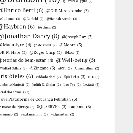
@David Wiggins
(2)
@Enrico Berti
(6)
@G. E. M. Anscombe
(3)
Gadamer
(2)
@Garfield
(2)
@Hannah Arendt
(2)
@Haybron
(6)
@i ching
(2)
@Jonathan Dancy
(8)
@Joseph Raz
(3)
@Macintyre
(4)
@Moore
(3)
@McDowell
(2)
R. M. Hare
(3)
@Roger Crisp
(3)
@Ross
(2)
@Well-being
(5)
@teorias do bem-estar
(4)
@Zingano
(3)
Wilfrid Sellars
(2)
ABNT
(2)
Animal ethics
(2)
aristóteles
(6)
Epicteto
(3)
cuidado de si
(2)
ETL
(2)
umberto Mariotti
(2)
Judith N. Shklar
(2)
Lao Tzu
(2)
Leviatã
(2)
oral dos animais
(2)
ova Plataforma de Cobrança Febraban
(3)
SQL SERVER
(3)
taoísmo
(3)
s Rostos da Injustiça
(2)
eganismo
(2)
vegetarianismo
(2)
wittgeinstein
(2)