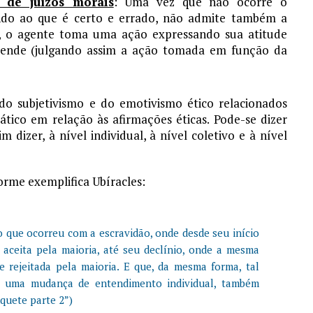
 de juízos morais
: Uma vez que não ocorre o
ndo ao que é certo e errado, não admite também a
ja, o agente toma uma ação expressando sua atitude
pende (julgando assim a ação tomada em função da
do subjetivismo e do emotivismo ético relacionados
tico em relação às afirmações éticas. Pode-se dizer
 dizer, à nível individual, à nível coletivo e à nível
rme exemplifica Ubíracles:
o que ocorreu com a escravidão, onde desde seu início
aceita pela maioria, até seu declínio, onde a mesma
 rejeitada pela maioria. E que, da mesma forma, tal
 uma mudança de entendimento individual, também
quete parte 2”)