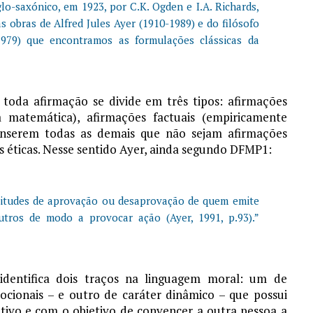
o-saxónico, em 1923, por C.K. Ogden e I.A. Richards,
obras de Alfred Jules Ayer (1910-1989) e do filósofo
1979) que encontramos as formulações clássicas da
toda afirmação se divide em três tipos: afirmações
a matemática), afirmações factuais (empiricamente
e inserem todas as demais que não sejam afirmações
ões éticas. Nesse sentido Ayer, ainda segundo DFMP1:
atitudes de aprovação ou desaprovação de quem emite
tros de modo a provocar ação (Ayer, 1991, p.93).”
identifica dois traços na linguagem moral: um de
ocionais – e outro de caráter dinâmico – que possui
itivo e com o objetivo de convencer a outra pessoa a