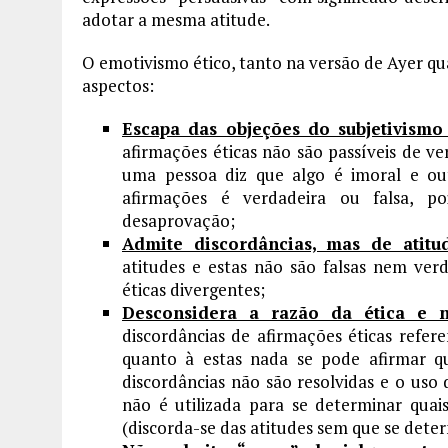
adotar a mesma atitude.
O emotivismo ético, tanto na versão de Ayer q
aspectos:
Escapa das objeções do subjetivism
afirmações éticas não são passíveis de ve
uma pessoa diz que algo é imoral e out
afirmações é verdadeira ou falsa, p
desaprovação;
Admite discordâncias, mas de atitu
atitudes e estas não são falsas nem verd
éticas divergentes;
Desconsidera a razão da ética e n
discordâncias de afirmações éticas refe
quanto à estas nada se pode afirmar qu
discordâncias não são resolvidas e o uso
não é utilizada para se determinar quai
(discorda-se das atitudes sem que se determ