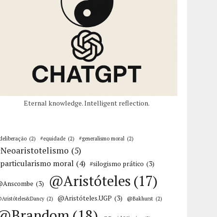
Eternal knowledge. Intelligent reflection.
deliberação
(2)
#equidade
(2)
#generalismo moral
(2)
#Neoaristotelismo
(5)
particularismo moral
(4)
#silogismo prático
(3)
@Aristóteles
(17)
@Anscombe
(3)
@Aristóteles.UGP
(3)
Aristóteles&Dancy
(2)
@Bakhurst
(2)
@Brandom
(18)