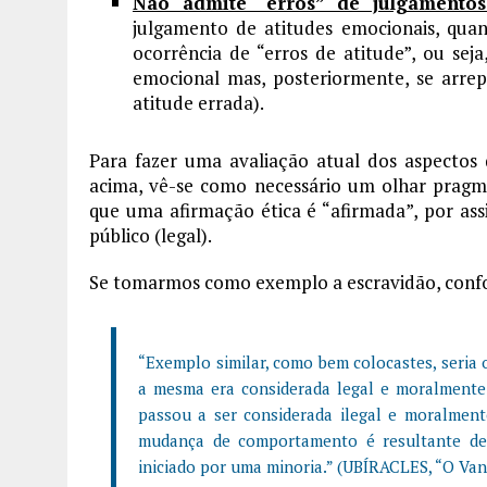
Não admite “erros” de julgamentos
julgamento de atitudes emocionais, qua
ocorrência de “erros de atitude”, ou se
emocional mas, posteriormente, se arre
atitude errada).
Para fazer uma avaliação atual dos aspectos 
acima, vê-se como necessário um olhar pragmá
que uma afirmação ética é “afirmada”, por assim
público (legal).
Se tomarmos como exemplo a escravidão, confo
“Exemplo similar, como bem colocastes, seria 
a mesma era considerada legal e moralmente 
passou a ser considerada ilegal e moralmente
mudança de comportamento é resultante de
iniciado por uma minoria.” (UBÍRACLES, “O Van