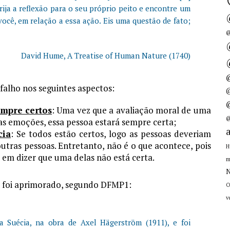
ija a reflexão para o seu próprio peito e encontre um
ocê, em relação a essa ação. Eis uma questão de fato;
@
David Hume, A Treatise of Human Nature (1740)
 falho nos seguintes aspectos:
@
empre certos
: Uma vez que a avaliação moral de uma
@
s emoções, essa pessoa estará sempre certa;
cia
: Se todos estão certos, logo as pessoas deveriam
utras pessoas. Entretanto, não é o que acontece, pois
H
 em dizer que uma delas não está certa.
m
N
co foi aprimorado, segundo DFMP1:
O
v
 Suécia, na obra de Axel Hägerström (1911), e foi