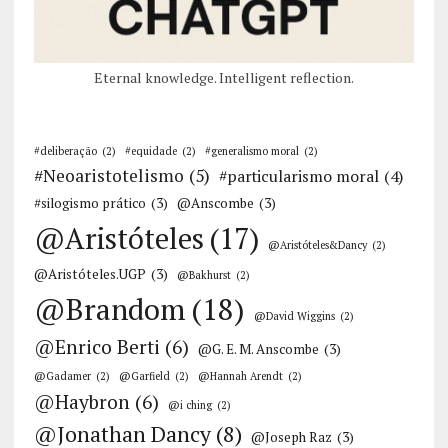
Eternal knowledge. Intelligent reflection.
#deliberação
(2)
#equidade
(2)
#generalismo moral
(2)
#Neoaristotelismo
(5)
#particularismo moral
(4)
#silogismo prático
(3)
@Anscombe
(3)
@Aristóteles
(17)
@Aristóteles&Dancy
(2)
@Aristóteles.UGP
(3)
@Bakhurst
(2)
@Brandom
(18)
@David Wiggins
(2)
@Enrico Berti
(6)
@G. E. M. Anscombe
(3)
@Gadamer
(2)
@Garfield
(2)
@Hannah Arendt
(2)
@Haybron
(6)
@i ching
(2)
@Jonathan Dancy
(8)
@Joseph Raz
(3)