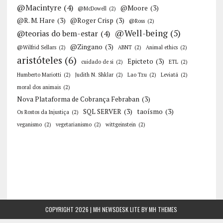
@Macintyre
(4)
@Moore
(3)
@McDowell
(2)
@R. M. Hare
(3)
@Roger Crisp
(3)
@Ross
(2)
@Well-being
(5)
@teorias do bem-estar
(4)
@Zingano
(3)
@Wilfrid Sellars
(2)
ABNT
(2)
Animal ethics
(2)
aristóteles
(6)
Epicteto
(3)
cuidado de si
(2)
ETL
(2)
Humberto Mariotti
(2)
Judith N. Shklar
(2)
Lao Tzu
(2)
Leviatã
(2)
moral dos animais
(2)
Nova Plataforma de Cobrança Febraban
(3)
SQL SERVER
(3)
taoísmo
(3)
Os Rostos da Injustiça
(2)
veganismo
(2)
vegetarianismo
(2)
wittgeinstein
(2)
COPYRIGHT 2026 | MH NEWSDESK LITE BY
MH THEMES