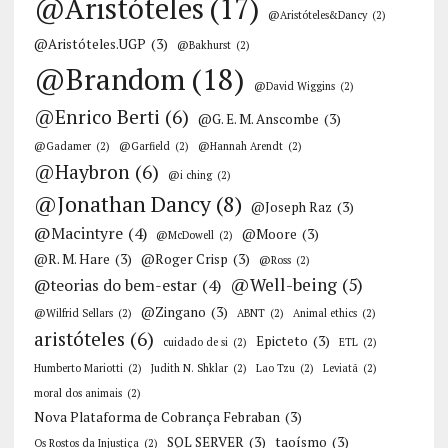
@Aristóteles
(17)
@Aristóteles&Dancy
(2)
@Aristóteles.UGP
(3)
@Bakhurst
(2)
@Brandom
(18)
@David Wiggins
(2)
@Enrico Berti
(6)
@G. E. M. Anscombe
(3)
@Gadamer
(2)
@Garfield
(2)
@Hannah Arendt
(2)
@Haybron
(6)
@i ching
(2)
@Jonathan Dancy
(8)
@Joseph Raz
(3)
@Macintyre
(4)
@Moore
(3)
@McDowell
(2)
@R. M. Hare
(3)
@Roger Crisp
(3)
@Ross
(2)
@Well-being
(5)
@teorias do bem-estar
(4)
@Zingano
(3)
@Wilfrid Sellars
(2)
ABNT
(2)
Animal ethics
(2)
aristóteles
(6)
Epicteto
(3)
cuidado de si
(2)
ETL
(2)
Humberto Mariotti
(2)
Judith N. Shklar
(2)
Lao Tzu
(2)
Leviatã
(2)
moral dos animais
(2)
Nova Plataforma de Cobrança Febraban
(3)
SQL SERVER
(3)
taoísmo
(3)
Os Rostos da Injustiça
(2)