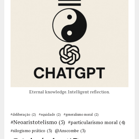
Eternal knowledge. Intelligent reflection.
#deliberação
(2)
#equidade
(2)
#generalismo moral
(2)
#Neoaristotelismo
(5)
#particularismo moral
(4)
#silogismo prático
(3)
@Anscombe
(3)