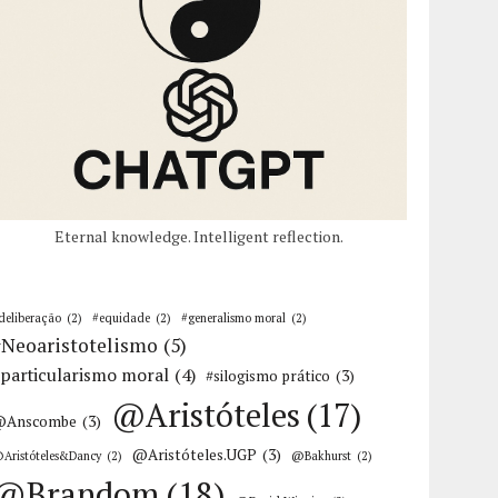
Eternal knowledge. Intelligent reflection.
deliberação
(2)
#equidade
(2)
#generalismo moral
(2)
#Neoaristotelismo
(5)
particularismo moral
(4)
#silogismo prático
(3)
@Aristóteles
(17)
@Anscombe
(3)
@Aristóteles.UGP
(3)
Aristóteles&Dancy
(2)
@Bakhurst
(2)
@Brandom
(18)