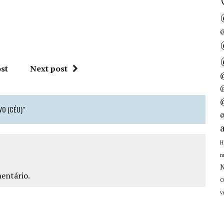
@
st
Next post
@
VO (CÉU)"
@
H
m
N
entário.
O
v