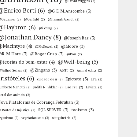
@David Wiggins
(2)
@Enrico Berti
(6)
@G. E. M. Anscombe
(3)
Gadamer
(2)
@Garfield
(2)
@Hannah Arendt
(2)
@Haybron
(6)
@i ching
(2)
@Jonathan Dancy
(8)
@Joseph Raz
(3)
@Macintyre
(4)
@Moore
(3)
@McDowell
(2)
R. M. Hare
(3)
@Roger Crisp
(3)
@Ross
(2)
@Well-being
(5)
@teorias do bem-estar
(4)
@Zingano
(3)
Wilfrid Sellars
(2)
ABNT
(2)
Animal ethics
(2)
aristóteles
(6)
Epicteto
(3)
cuidado de si
(2)
ETL
(2)
umberto Mariotti
(2)
Judith N. Shklar
(2)
Lao Tzu
(2)
Leviatã
(2)
oral dos animais
(2)
ova Plataforma de Cobrança Febraban
(3)
SQL SERVER
(3)
taoísmo
(3)
s Rostos da Injustiça
(2)
eganismo
(2)
vegetarianismo
(2)
wittgeinstein
(2)