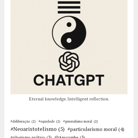
Eternal knowledge. Intelligent reflection.
#deliberação
(2)
#equidade
(2)
#generalismo moral
(2)
#Neoaristotelismo
(5)
#particularismo moral
(4)
#silogismo prático
(3)
@Anscombe
(3)