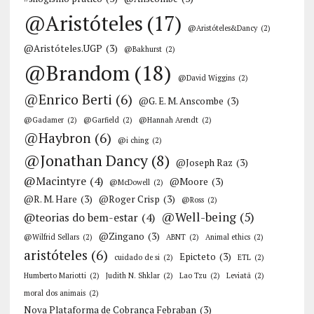
@Aristóteles
(17)
@Aristóteles&Dancy
(2)
@Aristóteles.UGP
(3)
@Bakhurst
(2)
@Brandom
(18)
@David Wiggins
(2)
@Enrico Berti
(6)
@G. E. M. Anscombe
(3)
@Gadamer
(2)
@Garfield
(2)
@Hannah Arendt
(2)
@Haybron
(6)
@i ching
(2)
@Jonathan Dancy
(8)
@Joseph Raz
(3)
@Macintyre
(4)
@Moore
(3)
@McDowell
(2)
@R. M. Hare
(3)
@Roger Crisp
(3)
@Ross
(2)
@Well-being
(5)
@teorias do bem-estar
(4)
@Zingano
(3)
@Wilfrid Sellars
(2)
ABNT
(2)
Animal ethics
(2)
aristóteles
(6)
Epicteto
(3)
cuidado de si
(2)
ETL
(2)
Humberto Mariotti
(2)
Judith N. Shklar
(2)
Lao Tzu
(2)
Leviatã
(2)
moral dos animais
(2)
Nova Plataforma de Cobrança Febraban
(3)