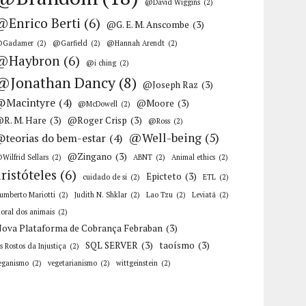
@David Wiggins
(2)
@Enrico Berti
(6)
@G. E. M. Anscombe
(3)
Gadamer
(2)
@Garfield
(2)
@Hannah Arendt
(2)
@Haybron
(6)
@i ching
(2)
@Jonathan Dancy
(8)
@Joseph Raz
(3)
@Macintyre
(4)
@Moore
(3)
@McDowell
(2)
R. M. Hare
(3)
@Roger Crisp
(3)
@Ross
(2)
@Well-being
(5)
@teorias do bem-estar
(4)
@Zingano
(3)
Wilfrid Sellars
(2)
ABNT
(2)
Animal ethics
(2)
aristóteles
(6)
Epicteto
(3)
cuidado de si
(2)
ETL
(2)
umberto Mariotti
(2)
Judith N. Shklar
(2)
Lao Tzu
(2)
Leviatã
(2)
oral dos animais
(2)
ova Plataforma de Cobrança Febraban
(3)
SQL SERVER
(3)
taoísmo
(3)
s Rostos da Injustiça
(2)
eganismo
(2)
vegetarianismo
(2)
wittgeinstein
(2)