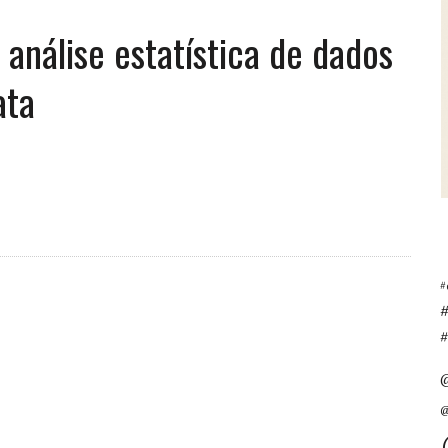
 análise estatística de dados
ata
#
#
@