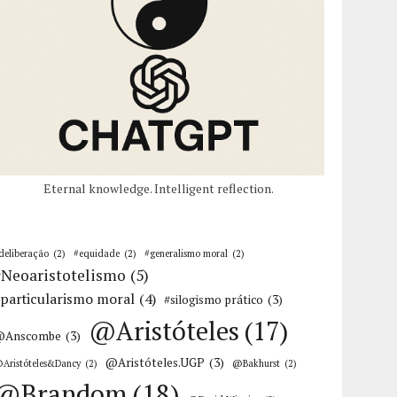
Eternal knowledge. Intelligent reflection.
deliberação
(2)
#equidade
(2)
#generalismo moral
(2)
#Neoaristotelismo
(5)
particularismo moral
(4)
#silogismo prático
(3)
@Aristóteles
(17)
@Anscombe
(3)
@Aristóteles.UGP
(3)
Aristóteles&Dancy
(2)
@Bakhurst
(2)
@Brandom
(18)