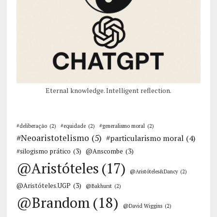
Eternal knowledge. Intelligent reflection.
#deliberação
(2)
#equidade
(2)
#generalismo moral
(2)
#Neoaristotelismo
(5)
#particularismo moral
(4)
#silogismo prático
(3)
@Anscombe
(3)
@Aristóteles
(17)
@Aristóteles&Dancy
(2)
@Aristóteles.UGP
(3)
@Bakhurst
(2)
@Brandom
(18)
@David Wiggins
(2)