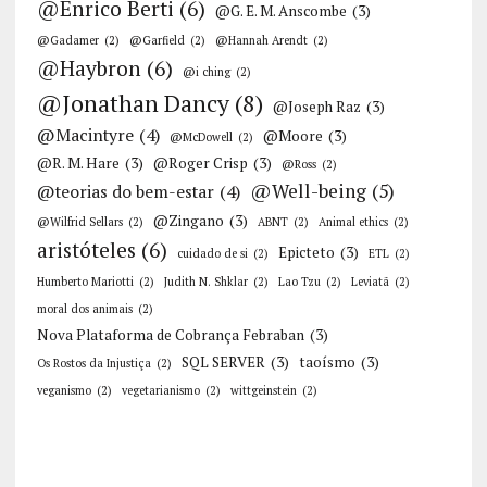
@Enrico Berti
(6)
@G. E. M. Anscombe
(3)
@Gadamer
(2)
@Garfield
(2)
@Hannah Arendt
(2)
@Haybron
(6)
@i ching
(2)
@Jonathan Dancy
(8)
@Joseph Raz
(3)
@Macintyre
(4)
@Moore
(3)
@McDowell
(2)
@R. M. Hare
(3)
@Roger Crisp
(3)
@Ross
(2)
@Well-being
(5)
@teorias do bem-estar
(4)
@Zingano
(3)
@Wilfrid Sellars
(2)
ABNT
(2)
Animal ethics
(2)
aristóteles
(6)
Epicteto
(3)
cuidado de si
(2)
ETL
(2)
Humberto Mariotti
(2)
Judith N. Shklar
(2)
Lao Tzu
(2)
Leviatã
(2)
moral dos animais
(2)
Nova Plataforma de Cobrança Febraban
(3)
SQL SERVER
(3)
taoísmo
(3)
Os Rostos da Injustiça
(2)
veganismo
(2)
vegetarianismo
(2)
wittgeinstein
(2)