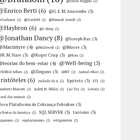
@David Wiggins
(2)
@Enrico Berti
(6)
@G. E. M. Anscombe
(3)
Gadamer
(2)
@Garfield
(2)
@Hannah Arendt
(2)
@Haybron
(6)
@i ching
(2)
@Jonathan Dancy
(8)
@Joseph Raz
(3)
@Macintyre
(4)
@Moore
(3)
@McDowell
(2)
R. M. Hare
(3)
@Roger Crisp
(3)
@Ross
(2)
@Well-being
(5)
@teorias do bem-estar
(4)
@Zingano
(3)
Wilfrid Sellars
(2)
ABNT
(2)
Animal ethics
(2)
aristóteles
(6)
Epicteto
(3)
cuidado de si
(2)
ETL
(2)
umberto Mariotti
(2)
Judith N. Shklar
(2)
Lao Tzu
(2)
Leviatã
(2)
oral dos animais
(2)
ova Plataforma de Cobrança Febraban
(3)
SQL SERVER
(3)
taoísmo
(3)
s Rostos da Injustiça
(2)
eganismo
(2)
vegetarianismo
(2)
wittgeinstein
(2)