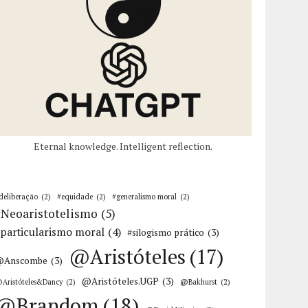
Eternal knowledge. Intelligent reflection.
deliberação
(2)
#equidade
(2)
#generalismo moral
(2)
#Neoaristotelismo
(5)
particularismo moral
(4)
#silogismo prático
(3)
@Aristóteles
(17)
@Anscombe
(3)
@Aristóteles.UGP
(3)
Aristóteles&Dancy
(2)
@Bakhurst
(2)
@Brandom
(18)