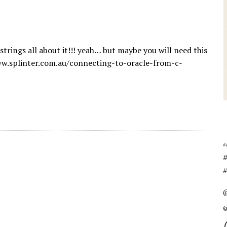
ings all about it!!! yeah… but maybe you will need this
ww.splinter.com.au/connecting-to-oracle-from-c-
#
#
@