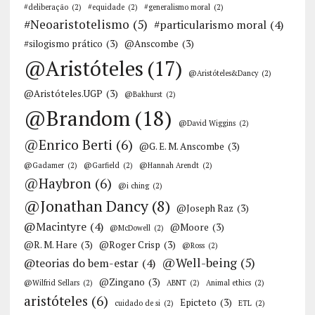
#deliberação
(2)
#equidade
(2)
#generalismo moral
(2)
#Neoaristotelismo
(5)
#particularismo moral
(4)
#silogismo prático
(3)
@Anscombe
(3)
@Aristóteles
(17)
@Aristóteles&Dancy
(2)
@Aristóteles.UGP
(3)
@Bakhurst
(2)
@Brandom
(18)
@David Wiggins
(2)
@Enrico Berti
(6)
@G. E. M. Anscombe
(3)
@Gadamer
(2)
@Garfield
(2)
@Hannah Arendt
(2)
@Haybron
(6)
@i ching
(2)
@Jonathan Dancy
(8)
@Joseph Raz
(3)
@Macintyre
(4)
@Moore
(3)
@McDowell
(2)
@R. M. Hare
(3)
@Roger Crisp
(3)
@Ross
(2)
@Well-being
(5)
@teorias do bem-estar
(4)
@Zingano
(3)
@Wilfrid Sellars
(2)
ABNT
(2)
Animal ethics
(2)
aristóteles
(6)
Epicteto
(3)
cuidado de si
(2)
ETL
(2)