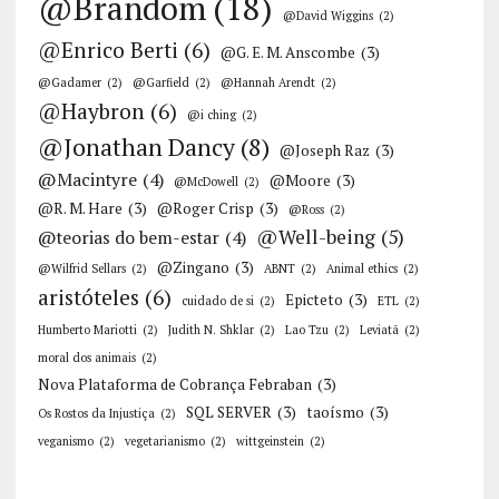
@Brandom
(18)
@David Wiggins
(2)
@Enrico Berti
(6)
@G. E. M. Anscombe
(3)
@Gadamer
(2)
@Garfield
(2)
@Hannah Arendt
(2)
@Haybron
(6)
@i ching
(2)
@Jonathan Dancy
(8)
@Joseph Raz
(3)
@Macintyre
(4)
@Moore
(3)
@McDowell
(2)
@R. M. Hare
(3)
@Roger Crisp
(3)
@Ross
(2)
@Well-being
(5)
@teorias do bem-estar
(4)
@Zingano
(3)
@Wilfrid Sellars
(2)
ABNT
(2)
Animal ethics
(2)
aristóteles
(6)
Epicteto
(3)
cuidado de si
(2)
ETL
(2)
Humberto Mariotti
(2)
Judith N. Shklar
(2)
Lao Tzu
(2)
Leviatã
(2)
moral dos animais
(2)
Nova Plataforma de Cobrança Febraban
(3)
SQL SERVER
(3)
taoísmo
(3)
Os Rostos da Injustiça
(2)
veganismo
(2)
vegetarianismo
(2)
wittgeinstein
(2)