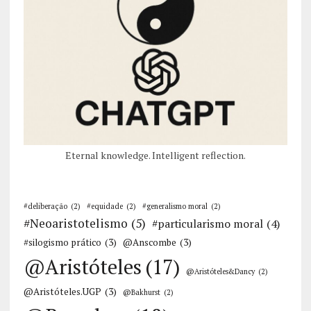
Eternal knowledge. Intelligent reflection.
#deliberação
(2)
#equidade
(2)
#generalismo moral
(2)
#Neoaristotelismo
(5)
#particularismo moral
(4)
#silogismo prático
(3)
@Anscombe
(3)
@Aristóteles
(17)
@Aristóteles&Dancy
(2)
@Aristóteles.UGP
(3)
@Bakhurst
(2)