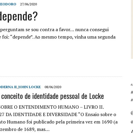
THEODORO
27/06/2020
 depende?
 perguntam se sou contra a favor… nunca consegui
 foi: “depende”. Ao mesmo tempo, vinha uma segunda
#
DERNA II
,
JOHN LOCKE
08/06/2020
o conceito de identidade pessoal de Locke
#
SOBRE O ENTENDIMENTO HUMANO – LIVRO II.
7 DA IDENTIDADE E DIVERSIDADE “O Ensaio sobre o
o Humano foi publicado pela primeira vez em 1690 (a
@
dezembro de 1689, mas…