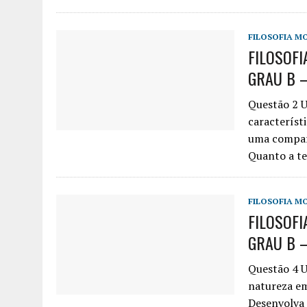
FILOSOFIA M
FILOSOFI
GRAU B –
Questão 2 Ub
característ
uma compara
Quanto a t
FILOSOFIA M
FILOSOFI
GRAU B –
Questão 4 U
natureza em
Desenvolva 