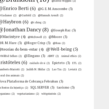
@David Wiggins
(2)
@Enrico Berti
(6)
@G. E. M. Anscombe
(3)
Gadamer
(2)
@Garfield
(2)
@Hannah Arendt
(2)
@Haybron
(6)
@i ching
(2)
@Jonathan Dancy
(8)
@Joseph Raz
(3)
@Macintyre
(4)
@Moore
(3)
@McDowell
(2)
R. M. Hare
(3)
@Roger Crisp
(3)
@Ross
(2)
@Well-being
(5)
@teorias do bem-estar
(4)
@Zingano
(3)
Wilfrid Sellars
(2)
ABNT
(2)
Animal ethics
(2)
aristóteles
(6)
Epicteto
(3)
cuidado de si
(2)
ETL
(2)
umberto Mariotti
(2)
Judith N. Shklar
(2)
Lao Tzu
(2)
Leviatã
(2)
oral dos animais
(2)
ova Plataforma de Cobrança Febraban
(3)
SQL SERVER
(3)
taoísmo
(3)
s Rostos da Injustiça
(2)
eganismo
(2)
vegetarianismo
(2)
wittgeinstein
(2)