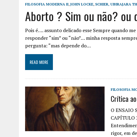
FILOSOFIA MODERNA II
,
JOHN LOCKE
,
SCHIER, UBIRAJARA 
Aborto ? Sim ou não? ou
Pois é…. assunto delicado esse Sempre quando me
responder “sim” ou “não”… minha resposta sempre
pergunta: “mas depende do…
READ MORE
FILOSOFIA MO
Crítica a
O ENSAIO 
CAPÍTULO 2
Entendiment
rigor, em 