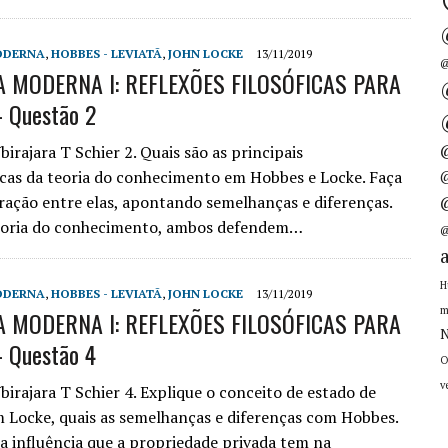
ODERNA
,
HOBBES - LEVIATÃ
,
JOHN LOCKE
13/11/2019
@
A MODERNA I: REFLEXÕES FILOSÓFICAS PARA
 Questão 2
irajara T Schier 2. Quais são as principais
icas da teoria do conhecimento em Hobbes e Locke. Faça
@
ção entre elas, apontando semelhanças e diferenças.
eoria do conhecimento, ambos defendem…
@
H
ODERNA
,
HOBBES - LEVIATÃ
,
JOHN LOCKE
13/11/2019
m
A MODERNA I: REFLEXÕES FILOSÓFICAS PARA
N
 Questão 4
O
v
birajara T Schier 4. Explique o conceito de estado de
 Locke, quais as semelhanças e diferenças com Hobbes.
a influência que a propriedade privada tem na