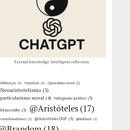
Eternal knowledge. Intelligent reflection.
deliberação
(2)
#equidade
(2)
#generalismo moral
(2)
#Neoaristotelismo
(5)
particularismo moral
(4)
#silogismo prático
(3)
@Aristóteles
(17)
@Anscombe
(3)
@Aristóteles.UGP
(3)
Aristóteles&Dancy
(2)
@Bakhurst
(2)
@Brandom
(18)