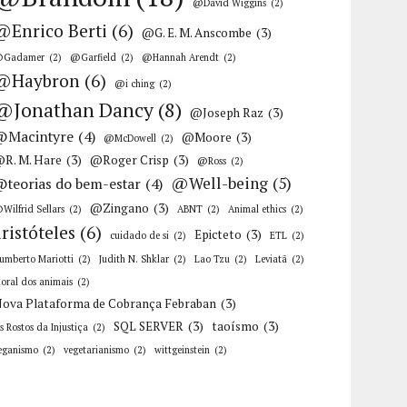
@David Wiggins
(2)
@Enrico Berti
(6)
@G. E. M. Anscombe
(3)
Gadamer
(2)
@Garfield
(2)
@Hannah Arendt
(2)
@Haybron
(6)
@i ching
(2)
@Jonathan Dancy
(8)
@Joseph Raz
(3)
@Macintyre
(4)
@Moore
(3)
@McDowell
(2)
R. M. Hare
(3)
@Roger Crisp
(3)
@Ross
(2)
@Well-being
(5)
@teorias do bem-estar
(4)
@Zingano
(3)
Wilfrid Sellars
(2)
ABNT
(2)
Animal ethics
(2)
aristóteles
(6)
Epicteto
(3)
cuidado de si
(2)
ETL
(2)
umberto Mariotti
(2)
Judith N. Shklar
(2)
Lao Tzu
(2)
Leviatã
(2)
oral dos animais
(2)
ova Plataforma de Cobrança Febraban
(3)
SQL SERVER
(3)
taoísmo
(3)
s Rostos da Injustiça
(2)
eganismo
(2)
vegetarianismo
(2)
wittgeinstein
(2)