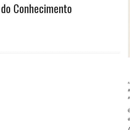
a do Conhecimento
#
#
@