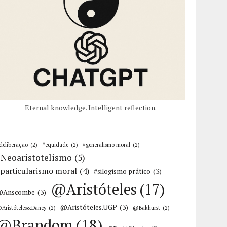
Eternal knowledge. Intelligent reflection.
deliberação
(2)
#equidade
(2)
#generalismo moral
(2)
#Neoaristotelismo
(5)
particularismo moral
(4)
#silogismo prático
(3)
@Aristóteles
(17)
@Anscombe
(3)
@Aristóteles.UGP
(3)
Aristóteles&Dancy
(2)
@Bakhurst
(2)
@Brandom
(18)