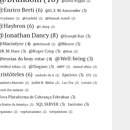
@David Wiggins
(2)
@Enrico Berti
(6)
@G. E. M. Anscombe
(3)
Gadamer
(2)
@Garfield
(2)
@Hannah Arendt
(2)
@Haybron
(6)
@i ching
(2)
@Jonathan Dancy
(8)
@Joseph Raz
(3)
@Macintyre
(4)
@Moore
(3)
@McDowell
(2)
R. M. Hare
(3)
@Roger Crisp
(3)
@Ross
(2)
@Well-being
(5)
@teorias do bem-estar
(4)
@Zingano
(3)
Wilfrid Sellars
(2)
ABNT
(2)
Animal ethics
(2)
aristóteles
(6)
Epicteto
(3)
cuidado de si
(2)
ETL
(2)
umberto Mariotti
(2)
Judith N. Shklar
(2)
Lao Tzu
(2)
Leviatã
(2)
oral dos animais
(2)
ova Plataforma de Cobrança Febraban
(3)
SQL SERVER
(3)
taoísmo
(3)
s Rostos da Injustiça
(2)
eganismo
(2)
vegetarianismo
(2)
wittgeinstein
(2)