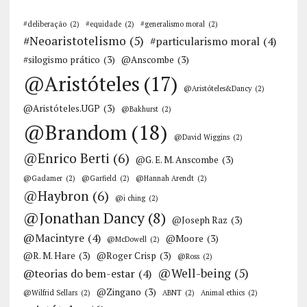
#deliberação
(2)
#equidade
(2)
#generalismo moral
(2)
#Neoaristotelismo
(5)
#particularismo moral
(4)
#silogismo prático
(3)
@Anscombe
(3)
@Aristóteles
(17)
@Aristóteles&Dancy
(2)
@Aristóteles.UGP
(3)
@Bakhurst
(2)
@Brandom
(18)
@David Wiggins
(2)
@Enrico Berti
(6)
@G. E. M. Anscombe
(3)
@Gadamer
(2)
@Garfield
(2)
@Hannah Arendt
(2)
@Haybron
(6)
@i ching
(2)
@Jonathan Dancy
(8)
@Joseph Raz
(3)
@Macintyre
(4)
@Moore
(3)
@McDowell
(2)
@R. M. Hare
(3)
@Roger Crisp
(3)
@Ross
(2)
@Well-being
(5)
@teorias do bem-estar
(4)
@Zingano
(3)
@Wilfrid Sellars
(2)
ABNT
(2)
Animal ethics
(2)