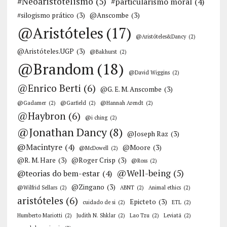
#Neoaristotelismo
(5)
#particularismo moral
(4)
#silogismo prático
(3)
@Anscombe
(3)
@Aristóteles
(17)
@Aristóteles&Dancy
(2)
@Aristóteles.UGP
(3)
@Bakhurst
(2)
@Brandom
(18)
@David Wiggins
(2)
@Enrico Berti
(6)
@G. E. M. Anscombe
(3)
@Gadamer
(2)
@Garfield
(2)
@Hannah Arendt
(2)
@Haybron
(6)
@i ching
(2)
@Jonathan Dancy
(8)
@Joseph Raz
(3)
@Macintyre
(4)
@Moore
(3)
@McDowell
(2)
@R. M. Hare
(3)
@Roger Crisp
(3)
@Ross
(2)
@Well-being
(5)
@teorias do bem-estar
(4)
@Zingano
(3)
@Wilfrid Sellars
(2)
ABNT
(2)
Animal ethics
(2)
aristóteles
(6)
Epicteto
(3)
cuidado de si
(2)
ETL
(2)
Humberto Mariotti
(2)
Judith N. Shklar
(2)
Lao Tzu
(2)
Leviatã
(2)