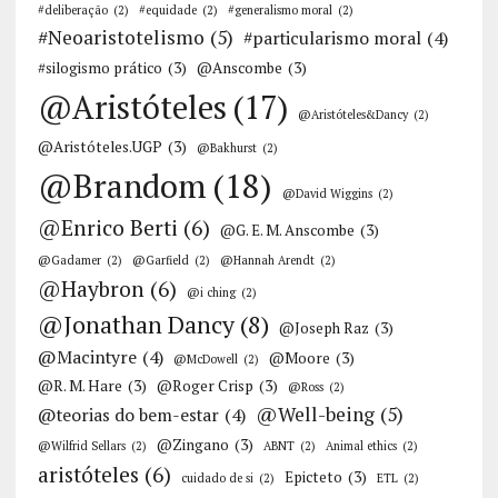
#deliberação
(2)
#equidade
(2)
#generalismo moral
(2)
#Neoaristotelismo
(5)
#particularismo moral
(4)
#silogismo prático
(3)
@Anscombe
(3)
@Aristóteles
(17)
@Aristóteles&Dancy
(2)
@Aristóteles.UGP
(3)
@Bakhurst
(2)
@Brandom
(18)
@David Wiggins
(2)
@Enrico Berti
(6)
@G. E. M. Anscombe
(3)
@Gadamer
(2)
@Garfield
(2)
@Hannah Arendt
(2)
@Haybron
(6)
@i ching
(2)
@Jonathan Dancy
(8)
@Joseph Raz
(3)
@Macintyre
(4)
@Moore
(3)
@McDowell
(2)
@R. M. Hare
(3)
@Roger Crisp
(3)
@Ross
(2)
@Well-being
(5)
@teorias do bem-estar
(4)
@Zingano
(3)
@Wilfrid Sellars
(2)
ABNT
(2)
Animal ethics
(2)
aristóteles
(6)
Epicteto
(3)
cuidado de si
(2)
ETL
(2)