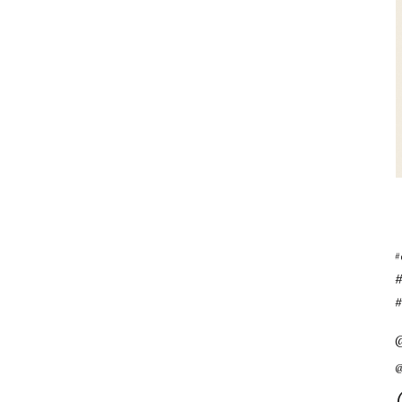
#
#
@