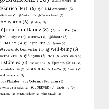
@David Wiggins
(2)
@Enrico Berti
(6)
@G. E. M. Anscombe
(3)
Gadamer
(2)
@Garfield
(2)
@Hannah Arendt
(2)
@Haybron
(6)
@i ching
(2)
@Jonathan Dancy
(8)
@Joseph Raz
(3)
@Macintyre
(4)
@Moore
(3)
@McDowell
(2)
R. M. Hare
(3)
@Roger Crisp
(3)
@Ross
(2)
@Well-being
(5)
@teorias do bem-estar
(4)
@Zingano
(3)
Wilfrid Sellars
(2)
ABNT
(2)
Animal ethics
(2)
aristóteles
(6)
Epicteto
(3)
cuidado de si
(2)
ETL
(2)
umberto Mariotti
(2)
Judith N. Shklar
(2)
Lao Tzu
(2)
Leviatã
(2)
oral dos animais
(2)
ova Plataforma de Cobrança Febraban
(3)
SQL SERVER
(3)
taoísmo
(3)
s Rostos da Injustiça
(2)
eganismo
(2)
vegetarianismo
(2)
wittgeinstein
(2)