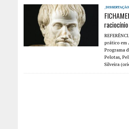
_DISSERTAÇÃO
FICHAMEN
raciocíni
REFERÊNCIA
prático em A
Programa de
Pelotas, Pe
Silveira (or