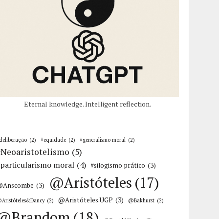
Eternal knowledge. Intelligent reflection.
deliberação
(2)
#equidade
(2)
#generalismo moral
(2)
#Neoaristotelismo
(5)
particularismo moral
(4)
#silogismo prático
(3)
@Aristóteles
(17)
@Anscombe
(3)
@Aristóteles.UGP
(3)
Aristóteles&Dancy
(2)
@Bakhurst
(2)
@Brandom
(18)