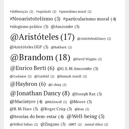
#deliberação
(2)
#equidade
(2)
#generalismo moral
(2)
#Neoaristotelismo
(5)
#particularismo moral
(4)
#silogismo prático
(3)
@Anscombe
(3)
@Aristóteles
(17)
@Aristóteles&Dancy
(2)
@Aristóteles.UGP
(3)
@Bakhurst
(2)
@Brandom
(18)
@David Wiggins
(2)
@Enrico Berti
(6)
@G. E. M. Anscombe
(3)
@Gadamer
(2)
@Garfield
(2)
@Hannah Arendt
(2)
@Haybron
(6)
@i ching
(2)
@Jonathan Dancy
(8)
@Joseph Raz
(3)
@Macintyre
(4)
@Moore
(3)
@McDowell
(2)
@R. M. Hare
(3)
@Roger Crisp
(3)
@Ross
(2)
@Well-being
(5)
@teorias do bem-estar
(4)
@Zingano
(3)
@Wilfrid Sellars
(2)
ABNT
(2)
Animal ethics
(2)