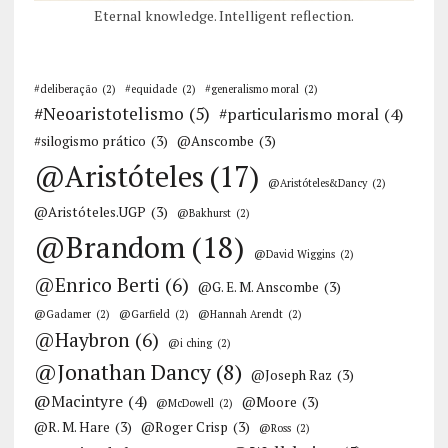
Eternal knowledge. Intelligent reflection.
#deliberação
(2)
#equidade
(2)
#generalismo moral
(2)
#Neoaristotelismo
(5)
#particularismo moral
(4)
#silogismo prático
(3)
@Anscombe
(3)
@Aristóteles
(17)
@Aristóteles&Dancy
(2)
@Aristóteles.UGP
(3)
@Bakhurst
(2)
@Brandom
(18)
@David Wiggins
(2)
@Enrico Berti
(6)
@G. E. M. Anscombe
(3)
@Gadamer
(2)
@Garfield
(2)
@Hannah Arendt
(2)
@Haybron
(6)
@i ching
(2)
@Jonathan Dancy
(8)
@Joseph Raz
(3)
@Macintyre
(4)
@Moore
(3)
@McDowell
(2)
@R. M. Hare
(3)
@Roger Crisp
(3)
@Ross
(2)