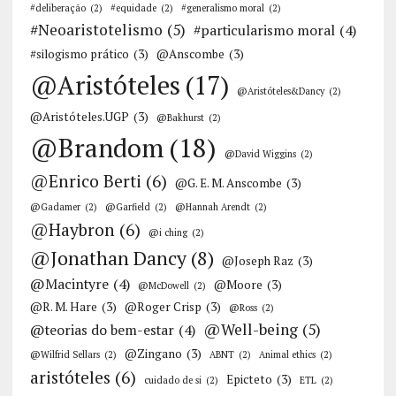
#deliberação
(2)
#equidade
(2)
#generalismo moral
(2)
#Neoaristotelismo
(5)
#particularismo moral
(4)
#silogismo prático
(3)
@Anscombe
(3)
@Aristóteles
(17)
@Aristóteles&Dancy
(2)
@Aristóteles.UGP
(3)
@Bakhurst
(2)
@Brandom
(18)
@David Wiggins
(2)
@Enrico Berti
(6)
@G. E. M. Anscombe
(3)
@Gadamer
(2)
@Garfield
(2)
@Hannah Arendt
(2)
@Haybron
(6)
@i ching
(2)
@Jonathan Dancy
(8)
@Joseph Raz
(3)
@Macintyre
(4)
@Moore
(3)
@McDowell
(2)
@R. M. Hare
(3)
@Roger Crisp
(3)
@Ross
(2)
@Well-being
(5)
@teorias do bem-estar
(4)
@Zingano
(3)
@Wilfrid Sellars
(2)
ABNT
(2)
Animal ethics
(2)
aristóteles
(6)
Epicteto
(3)
cuidado de si
(2)
ETL
(2)