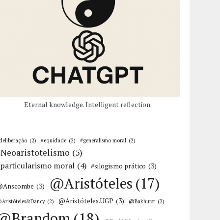
Eternal knowledge. Intelligent reflection.
deliberação
(2)
#equidade
(2)
#generalismo moral
(2)
#Neoaristotelismo
(5)
particularismo moral
(4)
#silogismo prático
(3)
@Aristóteles
(17)
@Anscombe
(3)
@Aristóteles.UGP
(3)
Aristóteles&Dancy
(2)
@Bakhurst
(2)
@Brandom
(18)