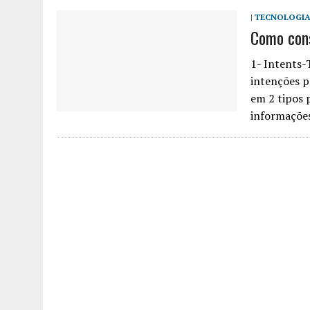
| TECNOLOGIA
Como cons
1- Intents-
intenções po
em 2 tipos 
informações