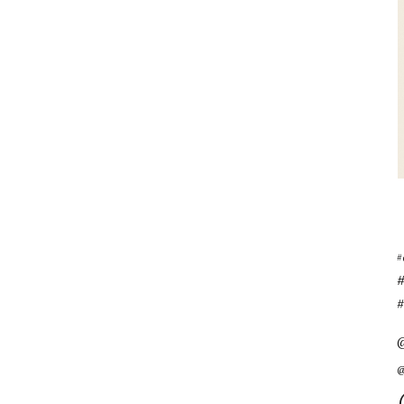
#
#
@