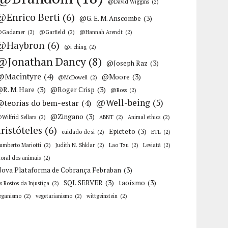
@David Wiggins
(2)
@Enrico Berti
(6)
@G. E. M. Anscombe
(3)
Gadamer
(2)
@Garfield
(2)
@Hannah Arendt
(2)
@Haybron
(6)
@i ching
(2)
@Jonathan Dancy
(8)
@Joseph Raz
(3)
@Macintyre
(4)
@Moore
(3)
@McDowell
(2)
R. M. Hare
(3)
@Roger Crisp
(3)
@Ross
(2)
@Well-being
(5)
@teorias do bem-estar
(4)
@Zingano
(3)
Wilfrid Sellars
(2)
ABNT
(2)
Animal ethics
(2)
aristóteles
(6)
Epicteto
(3)
cuidado de si
(2)
ETL
(2)
umberto Mariotti
(2)
Judith N. Shklar
(2)
Lao Tzu
(2)
Leviatã
(2)
oral dos animais
(2)
ova Plataforma de Cobrança Febraban
(3)
SQL SERVER
(3)
taoísmo
(3)
s Rostos da Injustiça
(2)
eganismo
(2)
vegetarianismo
(2)
wittgeinstein
(2)