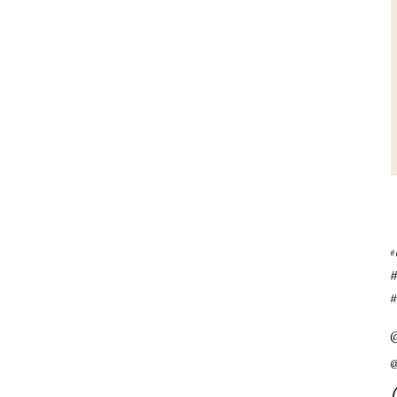
#
#
@