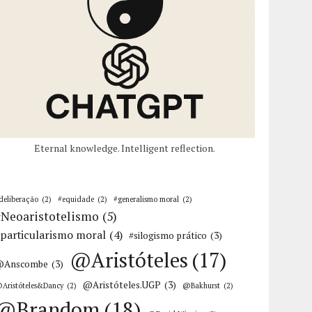
Eternal knowledge. Intelligent reflection.
deliberação
(2)
#equidade
(2)
#generalismo moral
(2)
#Neoaristotelismo
(5)
particularismo moral
(4)
#silogismo prático
(3)
@Aristóteles
(17)
@Anscombe
(3)
@Aristóteles.UGP
(3)
Aristóteles&Dancy
(2)
@Bakhurst
(2)
@Brandom
(18)