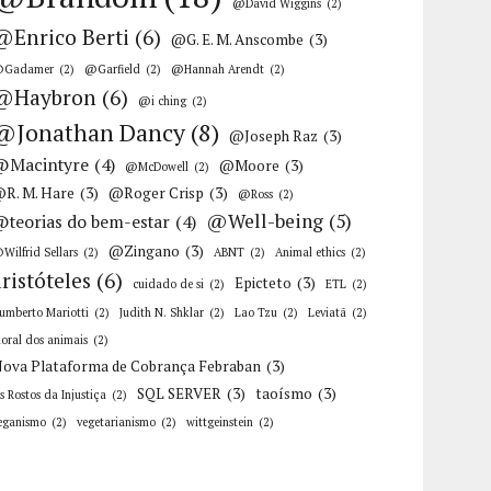
@David Wiggins
(2)
@Enrico Berti
(6)
@G. E. M. Anscombe
(3)
Gadamer
(2)
@Garfield
(2)
@Hannah Arendt
(2)
@Haybron
(6)
@i ching
(2)
@Jonathan Dancy
(8)
@Joseph Raz
(3)
@Macintyre
(4)
@Moore
(3)
@McDowell
(2)
R. M. Hare
(3)
@Roger Crisp
(3)
@Ross
(2)
@Well-being
(5)
@teorias do bem-estar
(4)
@Zingano
(3)
Wilfrid Sellars
(2)
ABNT
(2)
Animal ethics
(2)
aristóteles
(6)
Epicteto
(3)
cuidado de si
(2)
ETL
(2)
umberto Mariotti
(2)
Judith N. Shklar
(2)
Lao Tzu
(2)
Leviatã
(2)
oral dos animais
(2)
ova Plataforma de Cobrança Febraban
(3)
SQL SERVER
(3)
taoísmo
(3)
s Rostos da Injustiça
(2)
eganismo
(2)
vegetarianismo
(2)
wittgeinstein
(2)