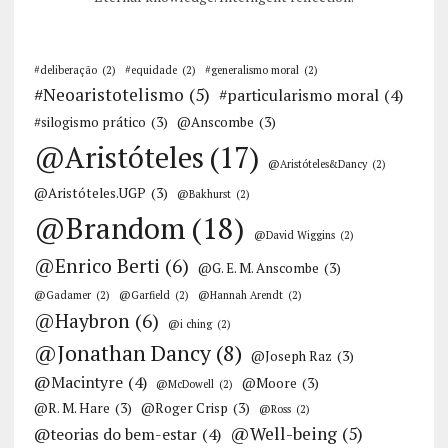
#deliberação
(2)
#equidade
(2)
#generalismo moral
(2)
#Neoaristotelismo
(5)
#particularismo moral
(4)
#silogismo prático
(3)
@Anscombe
(3)
@Aristóteles
(17)
@Aristóteles&Dancy
(2)
@Aristóteles.UGP
(3)
@Bakhurst
(2)
@Brandom
(18)
@David Wiggins
(2)
@Enrico Berti
(6)
@G. E. M. Anscombe
(3)
@Gadamer
(2)
@Garfield
(2)
@Hannah Arendt
(2)
@Haybron
(6)
@i ching
(2)
@Jonathan Dancy
(8)
@Joseph Raz
(3)
@Macintyre
(4)
@Moore
(3)
@McDowell
(2)
@R. M. Hare
(3)
@Roger Crisp
(3)
@Ross
(2)
@Well-being
(5)
@teorias do bem-estar
(4)