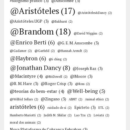
#silogismo prático
(3)
@Anscombe
(3)
@Aristóteles
(17)
@Aristóteles&Dancy
(2)
@Aristóteles.UGP
(3)
@Bakhurst
(2)
@Brandom
(18)
@David Wiggins
(2)
@Enrico Berti
(6)
@G. E. M. Anscombe
(3)
@Gadamer
(2)
@Garfield
(2)
@Hannah Arendt
(2)
@Haybron
(6)
@i ching
(2)
@Jonathan Dancy
(8)
@Joseph Raz
(3)
@Macintyre
(4)
@Moore
(3)
@McDowell
(2)
@R. M. Hare
(3)
@Roger Crisp
(3)
@Ross
(2)
@Well-being
(5)
@teorias do bem-estar
(4)
@Zingano
(3)
@Wilfrid Sellars
(2)
ABNT
(2)
Animal ethics
(2)
aristóteles
(6)
Epicteto
(3)
cuidado de si
(2)
ETL
(2)
Humberto Mariotti
(2)
Judith N. Shklar
(2)
Lao Tzu
(2)
Leviatã
(2)
moral dos animais
(2)
Nova Plataforma de Cobrança Febraban
(3)