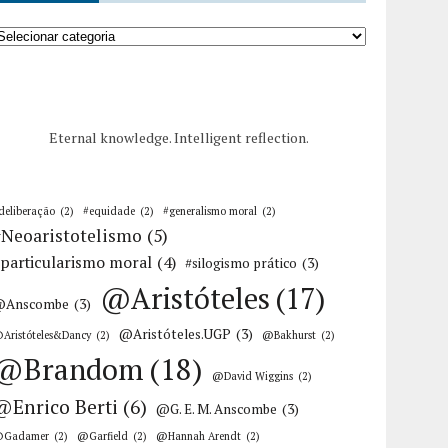
Eternal knowledge. Intelligent reflection.
deliberação
(2)
#equidade
(2)
#generalismo moral
(2)
#Neoaristotelismo
(5)
particularismo moral
(4)
#silogismo prático
(3)
@Aristóteles
(17)
@Anscombe
(3)
@Aristóteles.UGP
(3)
Aristóteles&Dancy
(2)
@Bakhurst
(2)
@Brandom
(18)
@David Wiggins
(2)
@Enrico Berti
(6)
@G. E. M. Anscombe
(3)
Gadamer
(2)
@Garfield
(2)
@Hannah Arendt
(2)