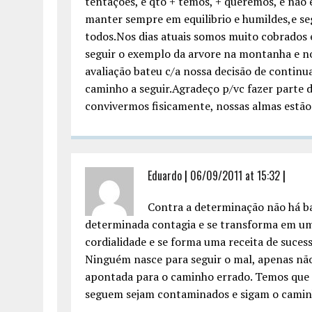
tentações, e qto + temos, + queremos, e não 
manter sempre em equilibrio e humildes,e se
todos.Nos dias atuais somos muito cobrados
seguir o exemplo da arvore na montanha e n
avaliação bateu c/a nossa decisão de continu
caminho a seguir.Agradeço p/vc fazer parte 
convivermos fisicamente, nossas almas estão
Eduardo
|
06/09/2011 at 15:32
|
Contra a determinação não há bar
determinada contagia e se transforma em um
cordialidade e se forma uma receita de sucess
Ninguém nasce para seguir o mal, apenas não 
apontada para o caminho errado. Temos que 
seguem sejam contaminados e sigam o caminho