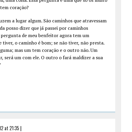
 si, uma coisa. Essa pergunta é uma que só os muito
o tem coração?
uzem a lugar algum. São caminhos que atravessam
a posso dizer que já passei por caminhos
A pergunta de meu benfeitor agora tem um
tiver, o caminho é bom; se não tiver, não presta.
guma; mas um tem coração e o outro não. Um
r, será um com ele. O outro o fará maldizer a sua
”
2 at 21:35
|