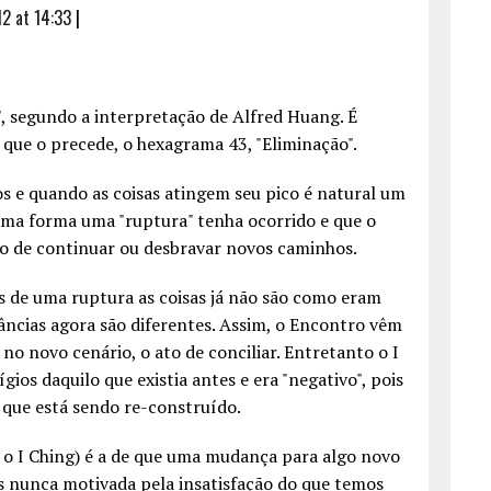
2 at 14:33
|
, segundo a interpretação de Alfred Huang. É
ue o precede, o hexagrama 43, "Eliminação".
os e quando as coisas atingem seu pico é natural um
uma forma uma "ruptura" tenha ocorrido e que o
ão de continuar ou desbravar novos caminhos.
 de uma ruptura as coisas já não são como eram
ncias agora são diferentes. Assim, o Encontro vêm
o novo cenário, o ato de conciliar. Entretanto o I
gios daquilo que existia antes e era "negativo", pois
 que está sendo re-construído.
 o I Ching) é a de que uma mudança para algo novo
s nunca motivada pela insatisfação do que temos