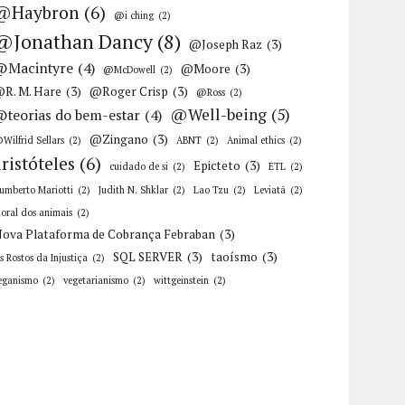
@Haybron
(6)
@i ching
(2)
@Jonathan Dancy
(8)
@Joseph Raz
(3)
@Macintyre
(4)
@Moore
(3)
@McDowell
(2)
R. M. Hare
(3)
@Roger Crisp
(3)
@Ross
(2)
@Well-being
(5)
@teorias do bem-estar
(4)
@Zingano
(3)
Wilfrid Sellars
(2)
ABNT
(2)
Animal ethics
(2)
aristóteles
(6)
Epicteto
(3)
cuidado de si
(2)
ETL
(2)
umberto Mariotti
(2)
Judith N. Shklar
(2)
Lao Tzu
(2)
Leviatã
(2)
oral dos animais
(2)
ova Plataforma de Cobrança Febraban
(3)
SQL SERVER
(3)
taoísmo
(3)
s Rostos da Injustiça
(2)
eganismo
(2)
vegetarianismo
(2)
wittgeinstein
(2)