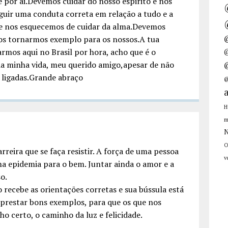
é por ai.Devemos cuidar do nosso espirito e nos
guir uma conduta correta em relação a tudo e a
 e nos esquecemos de cuidar da alma.Devemos
os tornarmos exemplo para os nossos.A tua
armos aqui no Brasil por hora, acho que é o
@
da minha vida, meu querido amigo,apesar de não
 ligadas.Grande abraço
@
H
m
N
O
reira que se faça resistir. A força de uma pessoa
v
a epidemia para o bem. Juntar ainda o amor e a
o.
recebe as orientações corretas e sua bússula está
prestar bons exemplos, para que os que nos
 certo, o caminho da luz e felicidade.